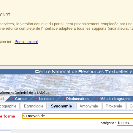
u CNRTL,
services, la version actuelle du portail sera prochainement remplacée par un
 une refonte complète de l'interface adaptée à tous les supports (ordinateurs, t
.
ion ici :
Portail lexical
cal
Corpus
Lexiques
Dictionnaires
Métalexicographie
cographie
Etymologie
Synonymie
Antonymie
Proxémie
C
ne forme
catégorie :