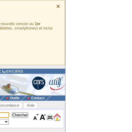
×
e nouvelle version au
1er
ablettes, smartphones) et inclut
Outils
Contact
oncordance
Aide