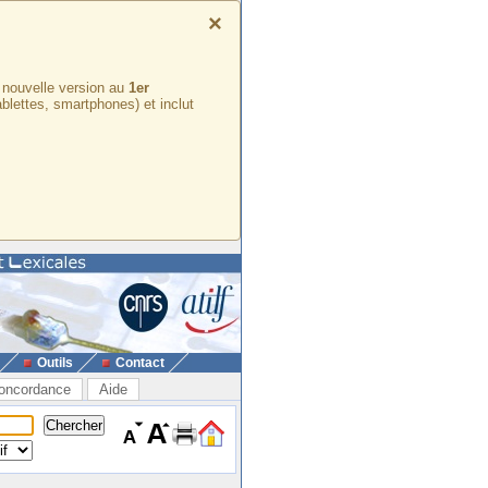
×
e nouvelle version au
1er
ablettes, smartphones) et inclut
Outils
Contact
oncordance
Aide