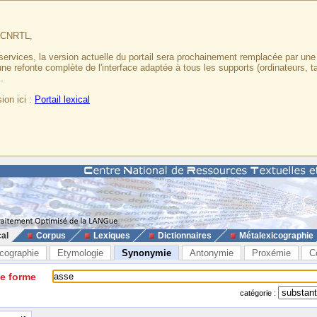
u CNRTL,
services, la version actuelle du portail sera prochainement remplacée par un
 une refonte complète de l'interface adaptée à tous les supports (ordinateurs, t
.
ion ici :
Portail lexical
cal
Corpus
Lexiques
Dictionnaires
Métalexicographie
cographie
Etymologie
Synonymie
Antonymie
Proxémie
C
ne forme
catégorie :