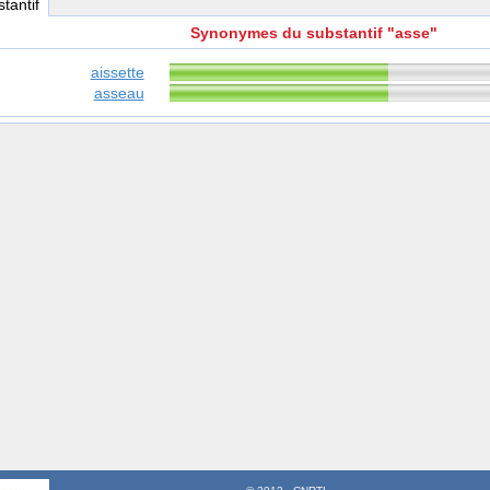
stantif
Synonymes du substantif "asse"
aissette
asseau