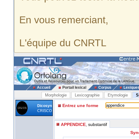
En vous remerciant,
L'équipe du CNRTL
Accueil
Portail lexical
Corpus
Lexique
Morphologie
Lexicographie
Etymologie
S
Entrez une forme
Dicosyn
CRISCO
APPENDICE
, substantif
Syn