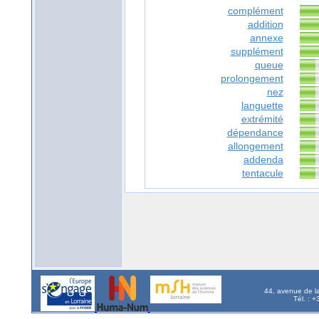
complément
addition
annexe
supplément
queue
prolongement
nez
languette
extrémité
dépendance
allongement
addenda
tentacule
44, avenue de l
Tél. : 