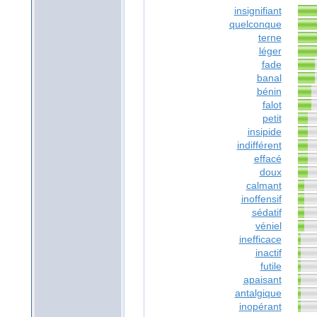
insignifiant
quelconque
terne
léger
fade
banal
bénin
falot
petit
insipide
indifférent
effacé
doux
calmant
inoffensif
sédatif
véniel
inefficace
inactif
futile
apaisant
antalgique
inopérant