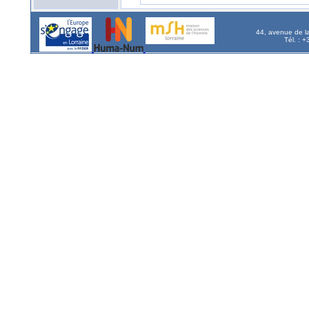
44, avenue de l
Tél. : 