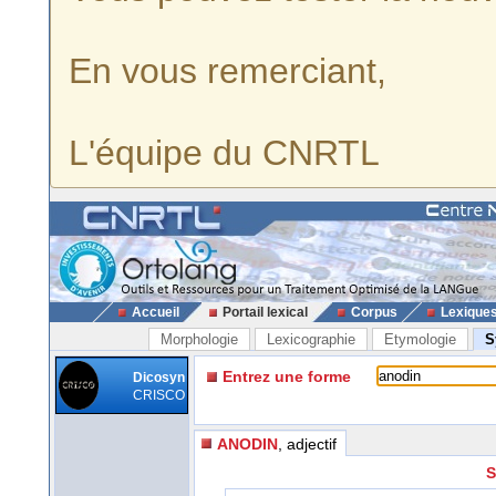
En vous remerciant,
L'équipe du CNRTL
Accueil
Portail lexical
Corpus
Lexique
Morphologie
Lexicographie
Etymologie
S
Entrez une forme
Dicosyn
CRISCO
ANODIN
, adjectif
S