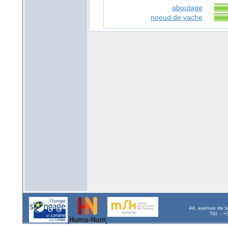
aboutage
noeud de vache
44, avenue de l
Tél. : 