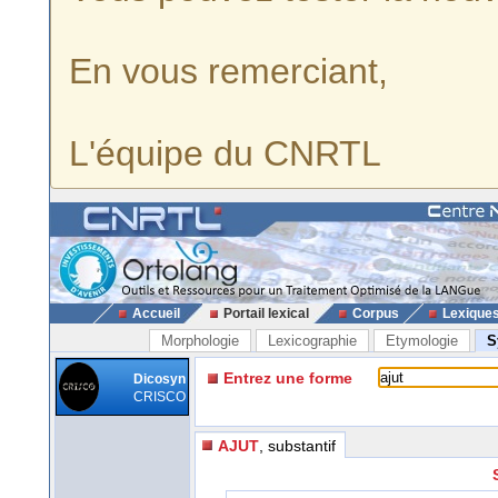
En vous remerciant,
L'équipe du CNRTL
Accueil
Portail lexical
Corpus
Lexique
Morphologie
Lexicographie
Etymologie
S
Entrez une forme
Dicosyn
CRISCO
AJUT
, substantif