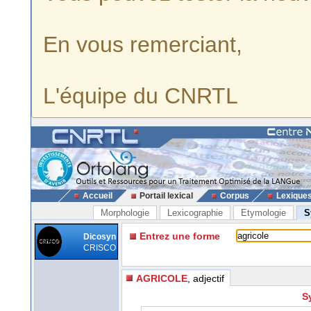
En vous remerciant,
L'équipe du CNRTL
Accueil
Portail lexical
Corpus
Lexique
Morphologie
Lexicographie
Etymologie
S
Entrez une forme
Dicosyn
CRISCO
AGRICOLE
, adjectif
S