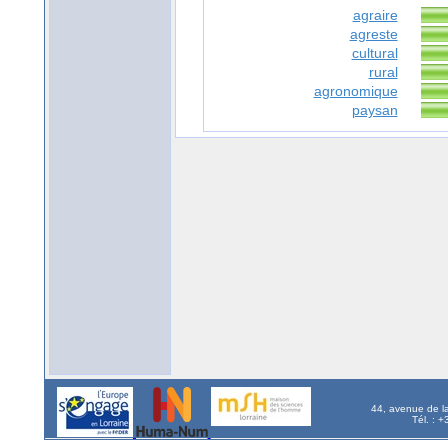
agraire
agreste
cultural
rural
agronomique
paysan
44, avenue de l
Tél. : 