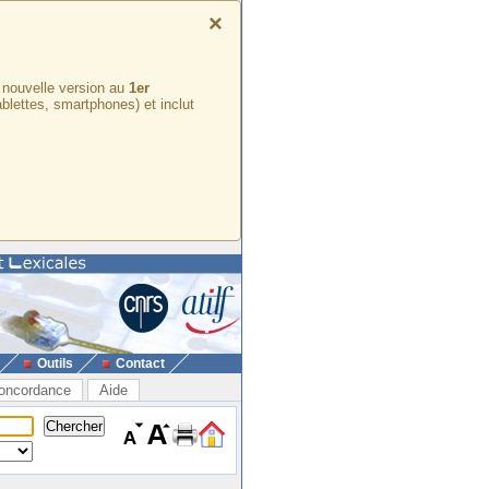
×
e nouvelle version au
1er
ablettes, smartphones) et inclut
Outils
Contact
oncordance
Aide