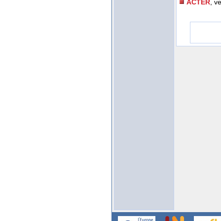
ACTER
, v