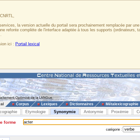
u CNRTL,
services, la version actuelle du portail sera prochainement remplacée par un
 une refonte complète de l'interface adaptée à tous les supports (ordinateurs, t
.
ion ici :
Portail lexical
cal
Corpus
Lexiques
Dictionnaires
Métalexicographie
cographie
Etymologie
Synonymie
Antonymie
Proxémie
C
ne forme
catégorie :