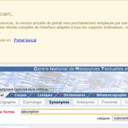
u CNRTL,
services, la version actuelle du portail sera prochainement remplacée par un
 une refonte complète de l'interface adaptée à tous les supports (ordinateurs, t
.
ion ici :
Portail lexical
cal
Corpus
Lexiques
Dictionnaires
Métalexicographie
cographie
Etymologie
Synonymie
Antonymie
Proxémie
C
ne forme
catégorie :