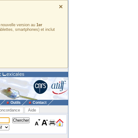
×
e nouvelle version au
1er
ablettes, smartphones) et inclut
Outils
Contact
oncordance
Aide