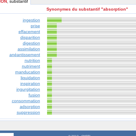
ION
, substantif
Synonymes du substantif "absorption"
ingestion
prise
effacement
disparition
digestion
assimilation
anéantissement
nutrition
nutriment
manducation
liquidation
inspiration
ingurgitation
fusion
consommation
adsorption
suppression