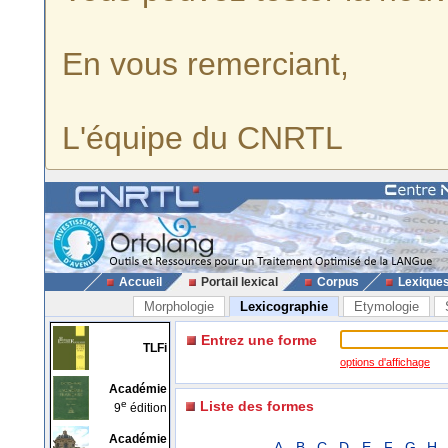
En vous remerciant,
L'équipe du CNRTL
Accueil
Portail lexical
Corpus
Lexique
Morphologie
Lexicographie
Etymologie
Entrez une forme
TLFi
options d'affichage
Académie
e
Liste des formes
9
édition
Académie
A
B
C
D
E
F
G
H