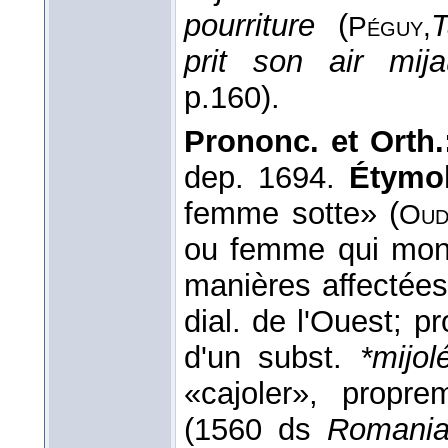
pourriture
(
T
Péguy,
prit son air mi
p.160).
Prononc. et Orth
dep. 1694.
Étymol
femme sotte» (
Ou
ou femme qui mont
manières affectées 
dial. de l'Ouest; p
d'un subst.
*mijol
«cajoler», propr
(1560 ds
Romani