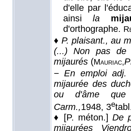
d'elle par l'éduc
ainsi
la
mij
d'orthographe.
R
♦
P. plaisant., au 
(...) Non pas de 
mijaurés
(
P
Mauriac,
−
En emploi adj.
mijaurée des duc
ou d'âme que
e
Carm.,
1948
, 3
tabl
♦
[P. méton.]
De p
mijaurées Viend