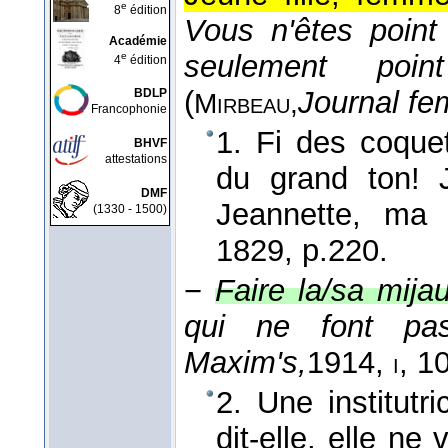
e
8
édition
Vous n'êtes point
Académie
seulement poin
e
4
édition
(
Journal fe
BDLP
Mirbeau,
Francophonie
1. Fi des coque
BHVF
attestations
du grand ton!
DMF
Jeannette, ma
(1330 - 1500)
1829
, p.220.
−
Faire la/sa mija
qui ne font pa
Maxim's,
1914
,
, 1
i
2. Une institutr
dit-elle, elle n