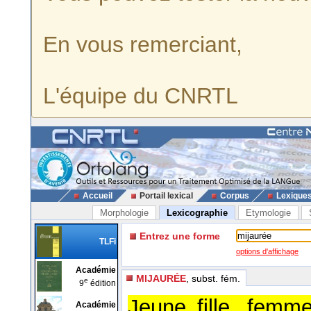
En vous remerciant,
L'équipe du CNRTL
Accueil
Portail lexical
Corpus
Lexique
Morphologie
Lexicographie
Etymologie
Entrez une forme
TLFi
options d'affichage
Académie
MIJAURÉE
, subst. fém.
e
9
édition
Jeune fille, femme
Académie