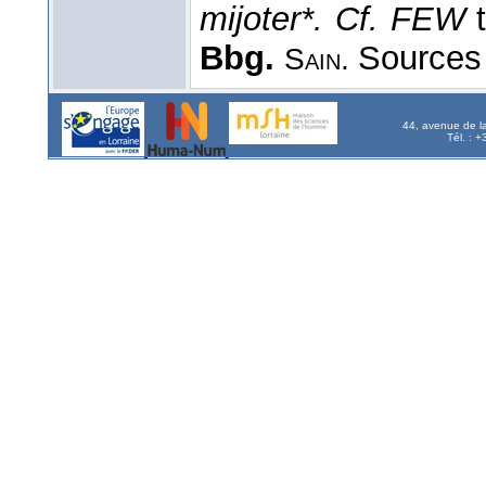
mijoter*. Cf. FEW
Bbg.
Sources 
Sain.
44, avenue de l
Tél. : 