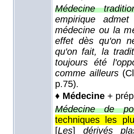
Médecine traditio
empirique admet 
médecine ou la méd
effet dès qu'on 
qu'on fait, la tradi
toujours été l'o
comme ailleurs
(
Cl
p.75).
♦
Médecine
+ prép
Médecine de poi
techniques les pl
[
Les
]
dérivés plas