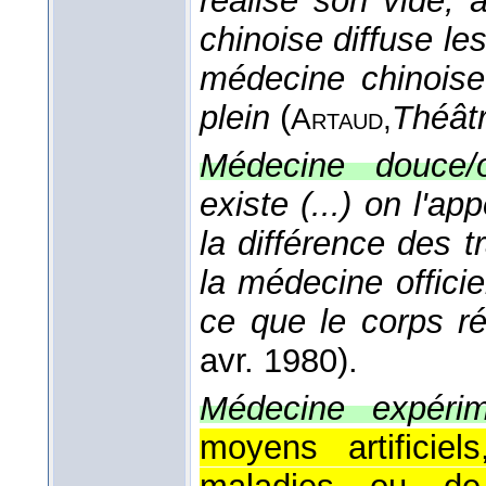
réalise son vide,
chinoise diffuse l
médecine chinoise
plein
(
Théâtr
Artaud,
Médecine douce/off
existe (...) on l'
la différence des t
la médecine officie
ce que le corps r
avr. 1980
).
Médecine expérim
moyens artificie