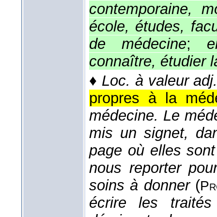
contemporaine, m
école, études, fac
de médecine
;
e
connaître,
étudier 
♦
Loc. à valeur adj
propres à la méd
médecine.
Le médec
mis un signet, dan
page où elles sont 
nous reporter pour
soins à donner
(
Pr
écrire les traité