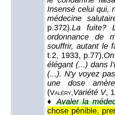
Insensé celui qui, re
médecine salutair
p.372).
La fuite? 
ordonnance de méd
souffrir, autant le 
t.2
, 1933
, p.77).
On 
élégant (...) dans l
(...). N'y voyez p
une dose amèr
(
Variété V
, 
Valéry,
♦
Avaler la médec
chose pénible, pre