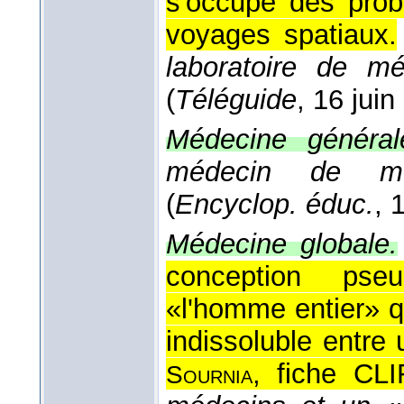
s'occupe des prob
voyages spatiaux.
laboratoire de mé
(
Téléguide
, 16 jui
Médecine général
médecin de mé
(
Encyclop. éduc.
, 
Médecine globale.
conception pseu
«l'homme entier» 
indissoluble entre 
, fiche CL
Sournia