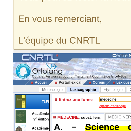
En vous remerciant,
L'équipe du CNRTL
Accueil
Portail lexical
Corpus
Lexique
Morphologie
Lexicographie
Etymologie
Entrez une forme
TLFi
options d'affichage
Académie
MÉDICINER
MÉDECINE
, subst. fém.
e
9
édition
A. −
Science 
Académie