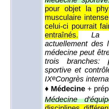
pour objet la phys
musculaire intense
celui-ci pourrait f
entraînés.
La
m
actuellement des 
médecine peut êtr
trois branches: p
sportive et contrô
e
IX
Congrès interna
♦
Médecine
+ prép
Médecine d'équip
disciplines différ