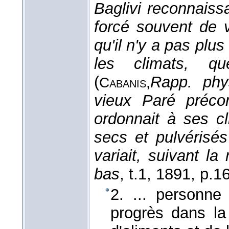
Baglivi reconnaissa
forcé souvent de 
qu'il n'y a pas plu
les climats, q
(
Rapp. phy
Cabanis,
vieux Paré préco
ordonnait à ses c
secs et pulvérisé
variait, suivant l
bas
, t.1
, 1891
, p.1
2. ... personne
progrès dans l