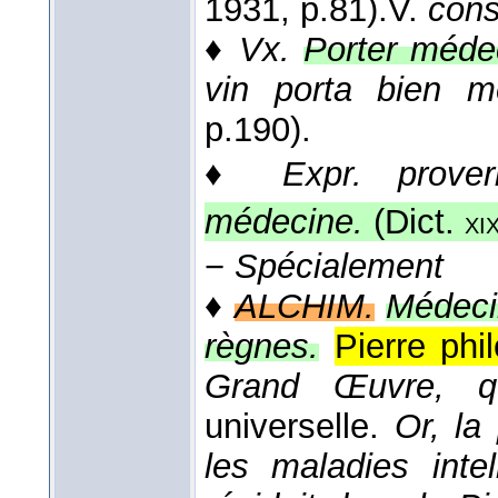
1931
, p.81).
V.
con
♦
Vx.
Porter méde
vin porta bien m
p.190).
♦
Expr. proverb
médecine.
(
Dict.
xi
−
Spécialement
♦
ALCHIM.
Médeci
règnes.
Pierre phi
Grand Œuvre, qu
universelle.
Or, la
les maladies inte