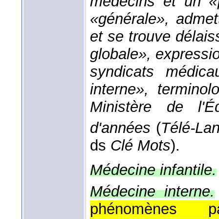
médecins et un «
«générale», admett
et se trouve délai
globale», expressio
syndicats médica
interne», terminol
Ministère de l'É
d'années
(
Télé-La
ds
Clé Mots
).
Médecine infantile.
Médecine interne.
phénomènes pa