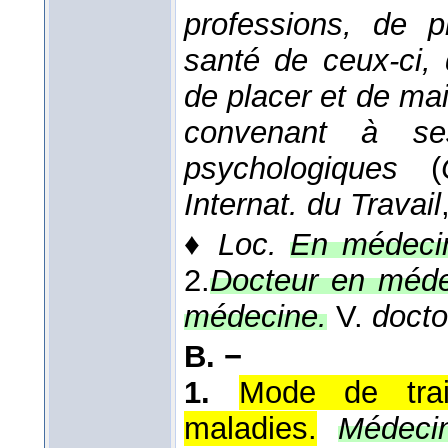
professions, de 
santé de ceux-ci, 
de placer et de mai
convenant à ses
psychologiques
(
Internat. du Travail
♦
Loc.
En médeci
2.
Docteur en méde
médecine.
V.
docto
B. −
1.
Mode de tra
maladies.
Médecin