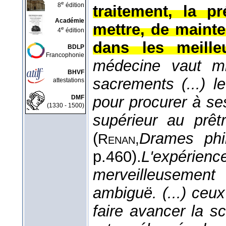
e
8
édition
traitement, la p
Académie
mettre, de mainte
e
4
édition
dans les meille
BDLP
Francophonie
médecine vaut m
BHVF
sacrements (...) 
attestations
pour procurer à se
DMF
(1330 - 1500)
supérieur au prêt
(
Drames phi
Renan,
p.460).
L'expér
merveilleusement 
ambiguë. (...) ceu
faire avancer la s