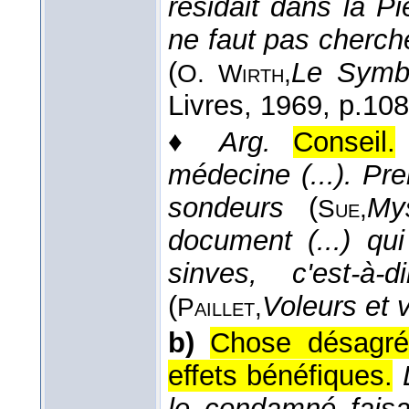
résidait dans la Pi
ne faut pas cherc
(
Le Symb
O. Wirth,
Livres
, 1969
, p.108
♦
Arg.
Conseil.
médecine (...). Pr
sondeurs
(
My
Sue,
document (...) qui
sinves, c'est-à
(
Voleurs et 
Paillet,
b)
Chose désagré
effets bénéfiques.
le condamné faisai