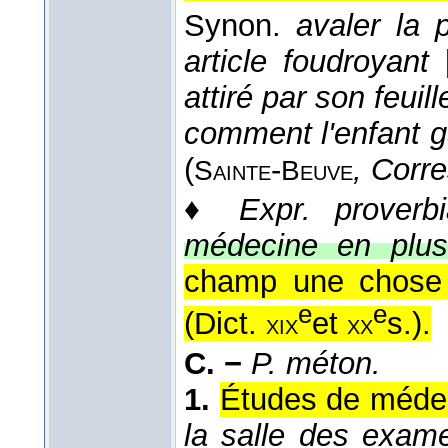
Synon.
avaler la p
article foudroyant
attiré par son feuil
comment l'enfant 
(
-
, Corr
Sainte
Beuve
♦
Expr. proverbi
médecine en plusi
champ une chose 
e
e
(
Dict.
et
s.
).
xix
xx
C. −
P. méton.
1.
Études de méde
la salle des exame