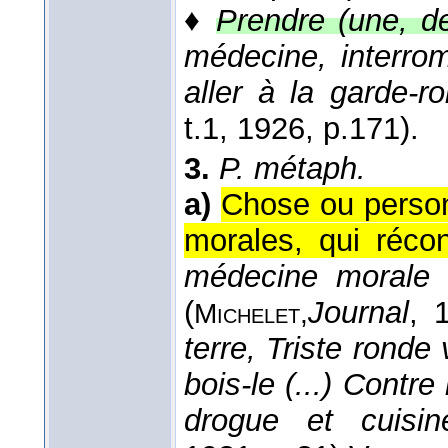
♦
Prendre (une, d
médecine, interrom
aller à la garde-r
t.1
, 1926
, p.171).
3.
P. métaph.
a)
Chose ou person
morales, qui récon
médecine morale 
(
Journal
, 
Michelet,
terre, Triste ronde 
bois-le (...) Contr
drogue et cuisin