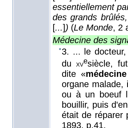
essentiellement pa
des grands brûlés,
[
...
]
)
(
Le Monde
, 2
Médecine des sign
3. ... le docteur
e
du
siècle, f
xv
dite «
médecine
organe malade, i
ou à un boeuf l
bouillir, puis d'e
était de réparer
1893
, p.41.