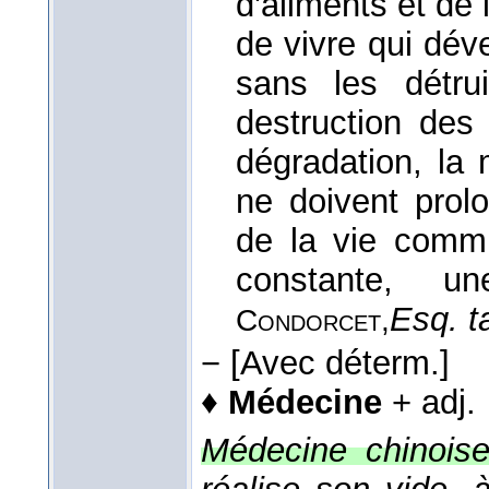
d'aliments et de
de vivre qui déve
sans les détru
destruction des
dégradation, la 
ne doivent prol
de la vie commu
constante, un
Esq. ta
Condorcet,
−
[Avec déterm.]
♦
Médecine
+ adj.
Médecine chinoise