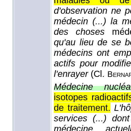
maladies ou de 
d'observation ne p
médecin (...) la 
des choses
médec
qu'au lieu de se b
médecins ont emp
actifs pour modifi
l'enrayer
(
Cl.
Berna
Médecine nucléai
isotopes radioact
de traitement.
L'hô
services (...) don
médecine actuel