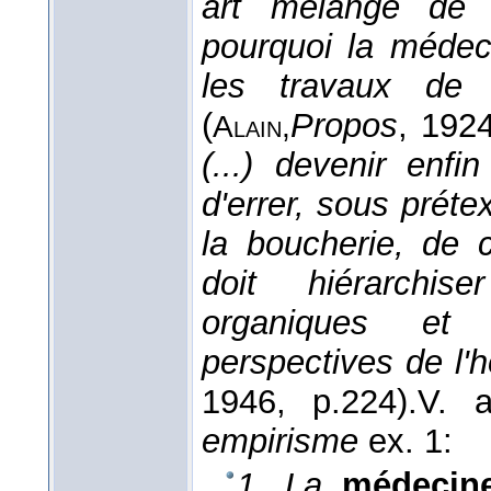
art mélangé de s
pourquoi la médec
les travaux de 
(
Propos
, 192
Alain,
(...) devenir enf
d'errer, sous préte
la boucherie, de c
doit hiérarchis
organiques et 
perspectives de l'
1946
, p.224).
V. 
empirisme
ex. 1:
1. La
médecin