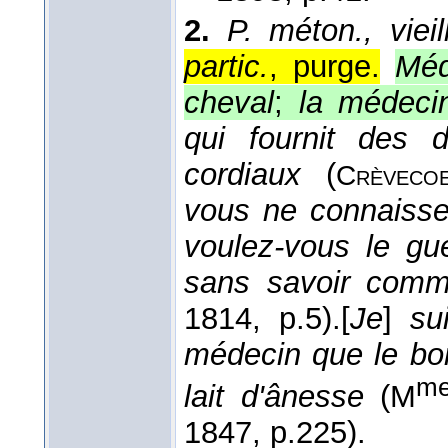
2.
P. méton., vieill
partic.
, purge.
Méd
cheval
;
la médecin
qui fournit des 
cordiaux
(
Crèvecoe
vous ne connaiss
voulez-vous le gué
sans savoir comm
1814
, p.5).
[
Je
]
sui
médecin que le bo
m
lait d'ânesse
(
M
1847
, p.225).