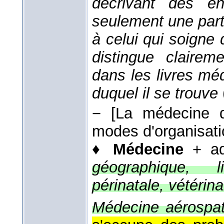
décrivant des ent
seulement une par
à celui qui soigne d
distingue clairem
dans les livres mé
duquel il se trouve
−
[La médecine 
modes d'organisati
♦
Médecine
+ adj
géographique, li
périnatale, vétérina
Médecine aérospat