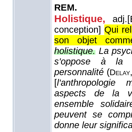
REM.
Holistique,
adj.
[
conception]
Qui re
son objet comme
holistique.
La psych
s'oppose à la c
personnalité
(
Delay
[
l'anthropologie 
aspects de la v
ensemble solidair
peuvent se compr
donne leur significa