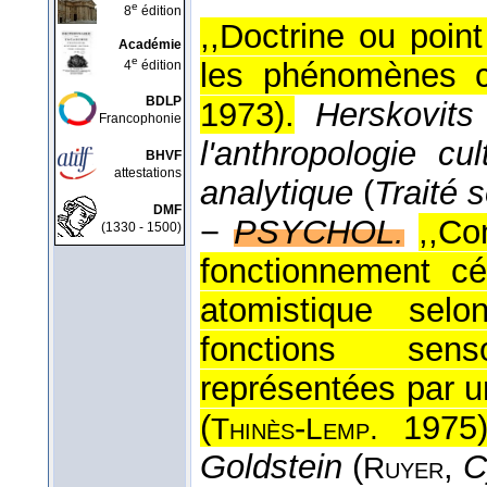
e
8
édition
,,Doctrine ou poin
Académie
e
les phénomènes c
4
édition
BDLP
1973
).
Herskovits
Francophonie
l'anthropologie cu
BHVF
attestations
analytique
(
Traité s
DMF
−
PSYCHOL.
,,Co
(1330 - 1500)
fonctionnement cé
atomistique selon
fonctions sens
représentées par 
(
-
1975
Thinès
Lemp.
Goldstein
(
,
C
Ruyer