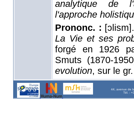
analytique de l'
l'approche holistiq
Prononc. :
[ɔlism]
La Vie et ses prob
forgé en 1926 par
Smuts (1870-195
evolution
, sur le gr.
44, avenue de l
Tél. : 