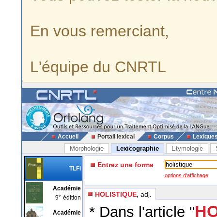
En vous remerciant,
L'équipe du CNRTL
Accueil
Portail lexical
Corpus
Lexique
Morphologie
Lexicographie
Etymologie
Entrez une forme
TLFi
options d'affichage
Académie
HOLISTIQUE
, adj.
e
9
édition
HO
* Dans l'article "
Académie