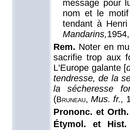
message pour lui
nom et le motif 
tendant à Henr
Mandarins,
1954
Rem.
Noter en mus
sacrifie trop aux 
L'Europe galante [
tendresse, de la se
la sécheresse for
(
,
Mus. fr.,
1
Bruneau
Prononc. et Orth.
Étymol. et Hist.