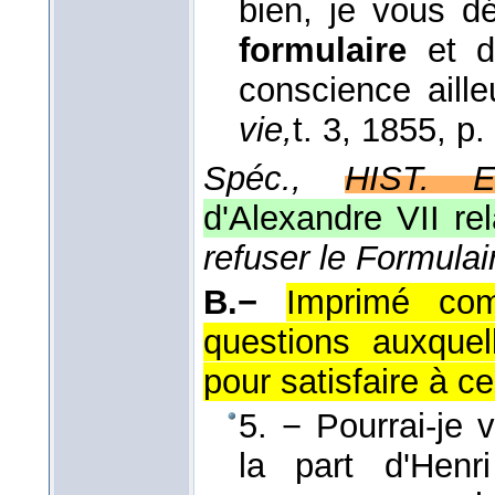
bien, je vous d
formulaire
et de
conscience ail
vie,
t. 3
, 1855
, p.
Spéc.,
HIST. E
d'Alexandre VII rel
refuser le Formulai
B.−
Imprimé com
questions auxque
pour satisfaire à ce
5. − Pourrai-je 
la part d'Henr