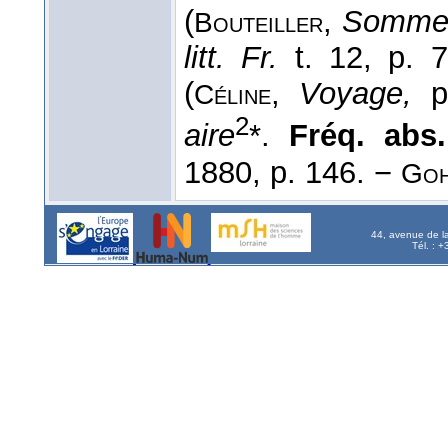
(
,
Somme 
Bouteiller
litt. Fr.
t. 12, p. 7
(
,
Voyage,
p.
Céline
2
aire
*.
Fréq. abs. 
1880, p. 146. −
Goh
44, avenue de l
Tél. : 