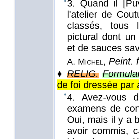
3. Quand il [Pu
l'atelier de Cout
classés, tous
pictural dont un
et de sauces savo
,
Peint. 
A. Michel
♦
RELIG.
Formulai
de foi dressée par a
4. Avez-vous d
examens de con
Oui, mais il y a
avoir commis, c