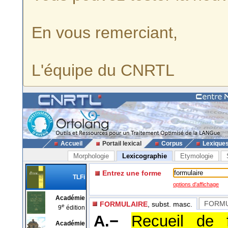
En vous remerciant,
L'équipe du CNRTL
Accueil
Portail lexical
Corpus
Lexique
Morphologie
Lexicographie
Etymologie
Entrez une forme
TLFi
options d'affichage
Académie
FORMU
FORMULAIRE
, subst. masc.
e
9
édition
A.−
Recueil de f
Académie