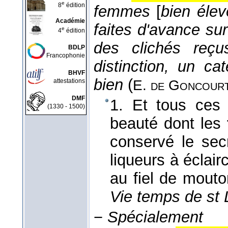
e
8
édition
femmes
[
bien éle
Académie
faites d'avance su
e
4
édition
des clichés reçu
BDLP
Francophonie
distinction, un c
BHVF
bien
(
attestations
E. de Goncour
DMF
1. Et tous ces 
(1330 - 1500)
beauté dont les
conservé le secr
liqueurs à éclair
au fiel de mouto
Vie temps de st 
−
Spécialement