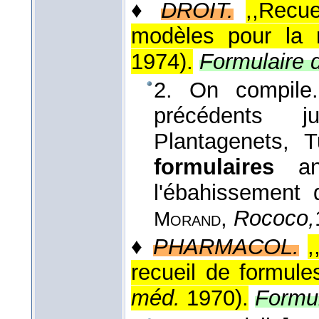
♦
DROIT.
,,Recue
modèles pour la r
1974
).
Formulaire d
2. On compile
précédents j
Plantagenets, 
formulaires
ant
l'ébahissement d
,
Rococo,
Morand
♦
PHARMACOL.
,
recueil de formules
méd.
1970
).
Formul