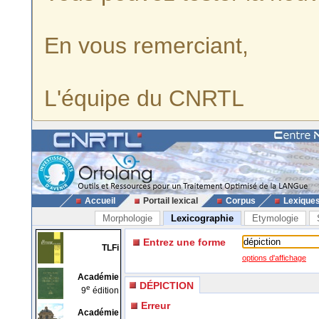
En vous remerciant,
L'équipe du CNRTL
Accueil
Portail lexical
Corpus
Lexique
Morphologie
Lexicographie
Etymologie
Entrez une forme
TLFi
options d'affichage
Académie
DÉPICTION
e
9
édition
Erreur
Académie