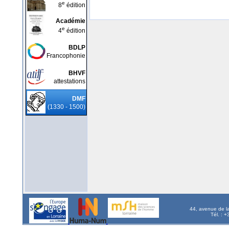
e
8
édition
Académie
e
4
édition
BDLP
Francophonie
BHVF
attestations
DMF
(1330 - 1500)
44, avenue de l
Tél. : 