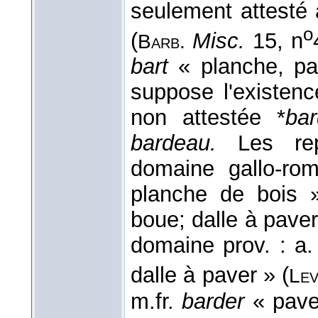
seulement attesté
o
(
Misc.
15, n
Barb.
bart
« planche, pa
suppose l'existenc
non attestée *
bar
bardeau.
Les rep
domaine gallo-ro
planche de bois »
boue; dalle à paver
domaine prov. : a.
dalle à paver » (
Le
m.fr.
barder
« pave