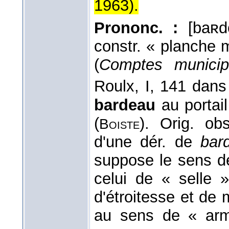
1963
).
Prononc. :
[baʀd
constr. « planche m
(
Comptes municip
Roulx, I, 141 dan
bardeau
au portail
(
). Orig. ob
Boiste
d'une dér. de
bar
suppose le sens d
celui de « selle 
d'étroitesse et de
au sens de « arm