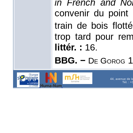
in French and No
convenir du point
train de bois flot
trop tard pour rem
littér. :
16.
BBG. −
1
De Gorog
44, avenue de l
Tél. : 