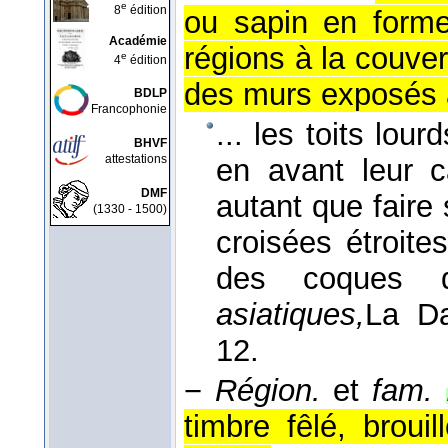
e
8
édition
ou sapin en forme
Académie
régions à la couver
e
4
édition
des murs exposés 
BDLP
Francophonie
... les toits lou
BHVF
attestations
en avant leur c
DMF
autant que faire 
(1330 - 1500)
croisées étroite
des coques d
asiatiques,
La D
12.
−
Région.
et
fam.
timbre fêlé, broui