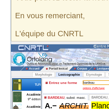
En vous remerciant,
L'équipe du CNRTL
Accueil
Portail lexical
Corpus
Lexique
Morphologie
Lexicographie
Etymologie
Entrez une forme
TLFi
options d'affichage
Académie
BARDEAU
,
BARDEAU
, subst. masc.
e
9
édition
A.−
ARCHIT.
Planc
Académie