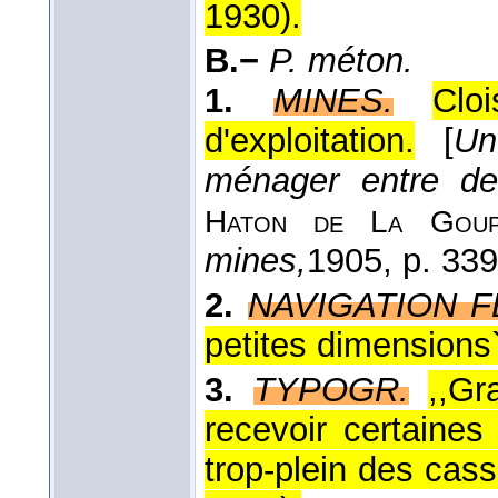
1930
).
B.−
P. méton.
1.
MINES.
Clo
d'exploitation.
[
Un
ménager entre de
Haton de La Goupi
mines,
1905
, p. 339
2.
NAVIGATION F
petites dimensions`
3.
TYPOGR.
,,Gr
recevoir certaines
trop-plein des cass