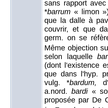
sans rapport ave
*
barrum
« limon »).
que la dalle à pa
couvrir, et que d
germ. on se réfèr
Même objection sur
selon laquelle
ba
(dont l'existence
que dans l'hyp. p
vulg. *
bardum,
d
a.nord.
bardi
« sor
proposée par De 