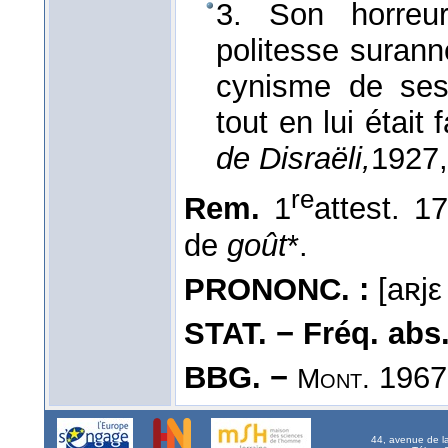
3. Son horreur
politesse surann
cynisme de ses
tout en lui était 
de Disraëli,
1927
re
Rem.
1
attest. 
de
goût
*.
PRONONC. :
[aʀjε
STAT. − Fréq. abs. l
BBG. −
1967
Mont.
44, avenue de l