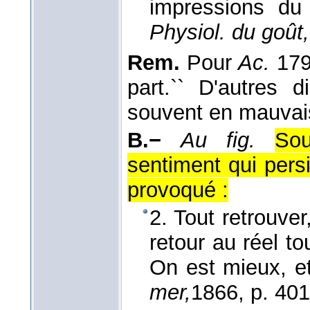
impressions du
Physiol. du goût,
Rem.
Pour
Ac.
1798
part.`` D'autres d
souvent en mauvais
B.−
Au fig.
Sou
sentiment qui persis
provoqué :
2. Tout retrouver,
retour au réel to
On est mieux, et
mer,
1866
, p. 401