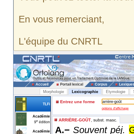
En vous remerciant,
L'équipe du CNRTL
Accueil
Portail lexical
Corpus
Lexique
Morphologie
Lexicographie
Etymologie
Entrez une forme
TLFi
options d'affichage
Académie
ARRIÈRE-GOÛT
, subst. masc.
e
9
édition
A.−
Souvent péj.
G
Académie