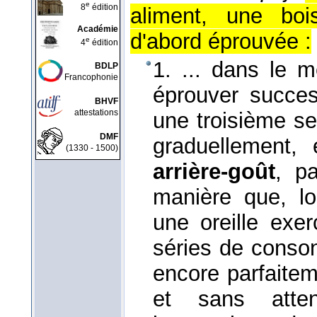
e
8
édition
aliment, une boi
Académie
d'abord éprouvée :
e
4
édition
1. ... dans le 
BDLP
Francophonie
éprouver succe
BHVF
attestations
une troisième sen
DMF
graduellement,
(1330 - 1500)
arrière-goût
, p
manière que, lo
une oreille exe
séries de conso
encore parfaite
et sans atte