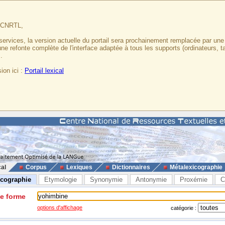
u CNRTL,
services, la version actuelle du portail sera prochainement remplacée par un
 une refonte complète de l'interface adaptée à tous les supports (ordinateurs, t
.
ion ici :
Portail lexical
cal
Corpus
Lexiques
Dictionnaires
Métalexicographie
icographie
Etymologie
Synonymie
Antonymie
Proxémie
C
ne forme
options d'affichage
catégorie :