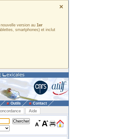
×
e nouvelle version au
1er
ablettes, smartphones) et inclut
Outils
Contact
oncordance
Aide