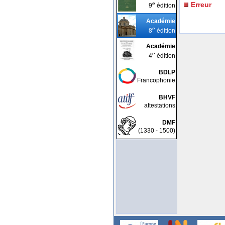
e
Erreur
9
édition
Académie
e
8
édition
Académie
e
4
édition
BDLP
Francophonie
BHVF
attestations
DMF
(1330 - 1500)