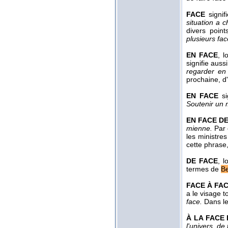
FACE
signif
situation a 
divers poin
plusieurs fa
EN FACE
,
l
signifie aus
regarder en
prochaine, d
EN FACE
si
Soutenir un 
EN FACE D
mienne.
Par 
les ministres
cette phrase
DE FACE
,
l
termes de
Be
FACE À FA
a le visage t
face.
Dans l
À LA FACE 
l'univers, de 