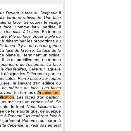
ur. Devant la face du Seigneur.
Il
face large et rubiconde. Une face
iler la face,
Se couvrir le visage
e face,
Homme faux, perfide. Il
e. Une plaie à la face.
En termes
gure.
Pile ou face. Jouer à pile ou
rt à déterminer les proportions du
ix faces. Il y a, du bas du genou
La face de la terre. La face de la
ace plane qui terminent un solide.
s.
Il se dit pareillement, en termes
supérieure de l'estomac. La face
le des feuilles,
Celle sur laquelle
l désigne les Différentes parties
ers côtés.
Pierre taillée sur toutes
lière, le Devant d'un édifice ou
t de mètres de face. Les faces
 levant.
En termes d'
Architecture
,
ification
,
Les faces d'un bastion,
e tourné vers un certain côté.
Sa
enter le front.
Nous faisions face
ée de telle sorte que, de quelque
e à l'ennemi! Ils restèrent face à
i figurément Pourvoir ou parer à
ette dépense. Il n'est pas en état