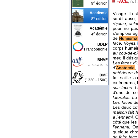
FACE
, n. f.
e
9
édition
Académie
Visage. Il es
e
se dit aussi,
8
édition
réjouie, enl
pour ne pas
Académie
s'emploie ég
e
4
édition
de
Numismat
face.
Voyez
BDLP
corps humain
Francophonie
au cou-de-pi
mer.
Il dési
BHVF
Les faces d'
attestations
d'
Anatomie
,
antérieure d
DMF
fait saillie l
(1330 - 1500)
extérieures, 
ses faces. 
d'une de se
latérales. La
Les faces de
Les deux côt
maison fait 
à l'ennemi.
O
côté que les 
l'ennemi.
On
quelque chos
de faire fac