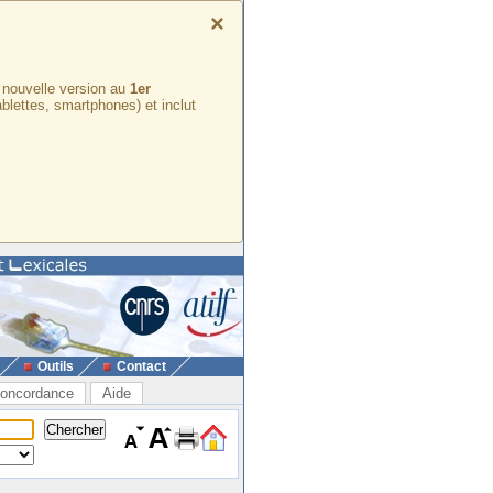
×
e nouvelle version au
1er
ablettes, smartphones) et inclut
Outils
Contact
oncordance
Aide