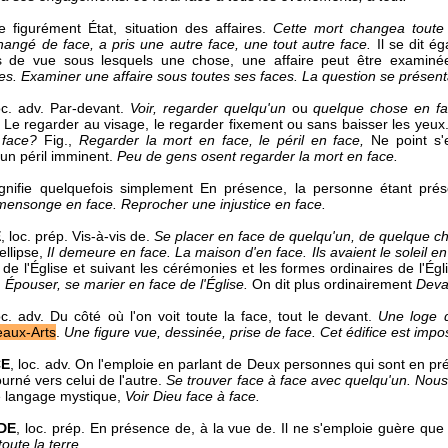
ie figurément État, situation des affaires.
Cette mort changea toute 
changé de face, a pris une autre face, une tout autre face.
Il se dit 
ts de vue sous lesquels une chose, une affaire peut être examiné
ces. Examiner une affaire sous toutes ses faces. La question se présent
oc. adv.
Par-devant.
Voir, regarder quelqu'un
ou
quelque chose en fa
si Le regarder au visage, le regarder fixement ou sans baisser les yeux
 face?
Fig.,
Regarder la mort en face, le péril en face,
Ne point s'
'un péril imminent.
Peu de gens osent regarder la mort en face.
gnifie quelquefois simplement En présence, la personne étant pré
mensonge en face. Reprocher une injustice en face.
E
,
loc. prép.
Vis-à-vis de.
Se placer en face de quelqu'un, de quelque ch
ellipse,
Il demeure en face. La maison d'en face. Ils avaient le soleil e
 de l'Église et suivant les cérémonies et les formes ordinaires de l'Égl
,
Épouser, se marier en face de l'Église.
On dit plus ordinairement
Deva
oc. adv.
Du côté où l'on voit toute la face, tout le devant.
Une loge 
aux-Arts
.
Une figure vue, dessinée, prise de face. Cet édifice est impos
CE
,
loc. adv.
On l'emploie en parlant de Deux personnes qui sont en prés
ourné vers celui de l'autre.
Se trouver face à face avec quelqu'un. No
e langage mystique,
Voir Dieu face à face.
DE
,
loc. prép.
En présence de, à la vue de. Il ne s'emploie guère que 
toute la terre.