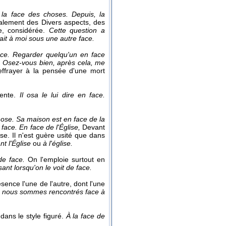
la face des choses. Depuis, la
également des Divers aspects, des
e, considérée.
Cette question a
ait à moi sous une autre face.
ce. Regarder quelqu'un en face
.
Osez-vous bien, après cela, me
effrayer à la pensée d'une mort
sente.
Il osa le lui dire en face.
ose. Sa maison est en face de la
n face.
En face de l'Église,
Devant
ise. Il n'est guère usité que dans
nt l'Église
ou
à l'église.
de face.
On l'emploie surtout en
ant lorsqu'on le voit de face.
ence l'une de l'autre, dont l'une
us nous sommes rencontrés face à
dans le style figuré.
À la face de