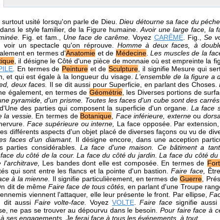
t surtout usité lorsqu'on parle de Dieu.
Dieu détourne sa face du péche
 dans le style familier, de la Figure humaine.
Avoir une large face, la 
uminée.
Fig. et fam.,
Une face de carême.
Voyez
CARÊME
. Fig.,
Se vo
 voir un spectacle qu'on réprouve.
Homme à deux faces, à doubl
alement en termes d'
Anatomie
et de
Médecine
.
Les muscles de la fac
ique
, il désigne le Côté d'une pièce de monnaie où est empreinte la fi
PILE
. En termes de
Peinture
et de
Sculpture
, il signifie Mesure qui se
, et qui est égale à la longueur du visage.
L'ensemble de la figure a d
ed, deux faces.
Il se dit aussi pour Superficie, en parlant des Choses.
gne également, en termes de
Géométrie
, les Diverses portions de surf
une pyramide, d'un prisme. Toutes les faces d'un cube sont des carré
 d'Une des parties qui composent la superficie d'un organe.
La face 
e la vessie.
En termes de
Botanique
,
Face inférieure, externe
ou
dorsa
a nervure.
Face supérieure ou interne,
La face opposée. Par extension, i
les différents aspects d'un objet placé de diverses façons ou vu de div
Les faces d'un diamant.
Il désigne encore, dans une acception particu
s parties considérables.
La face d'une maison. Ce bâtiment a tan
 face du côté de la cour. La face du côté du jardin. La face du côté du
 l'architrave,
Les bandes dont elle est composée. En termes de
Fort
és qui sont entre les flancs et la pointe d'un bastion.
Faire face,
Êtr
face à la mienne.
Il signifie particulièrement, en termes de
Guerre
, Prés
n dit de même
Faire face de tous côtés,
en parlant d'une Troupe rang
ennemis viennent l'attaquer, elle leur présente le front. Par ellipse,
Fac
 dit aussi
Faire volte-face.
Voyez
VOLTE
.
Faire face
signifie auss
e, ne pas se trouver au dépourvu dans le besoin.
Pour faire face à c
e à ses engagements. Je ferai face à tous les événements, à tout.