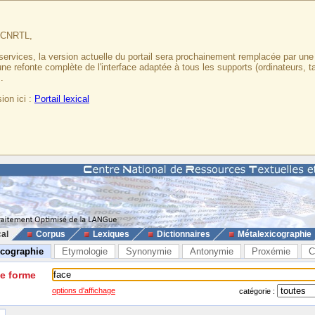
u CNRTL,
services, la version actuelle du portail sera prochainement remplacée par un
 une refonte complète de l'interface adaptée à tous les supports (ordinateurs, t
.
ion ici :
Portail lexical
cal
Corpus
Lexiques
Dictionnaires
Métalexicographie
icographie
Etymologie
Synonymie
Antonymie
Proxémie
C
ne forme
options d'affichage
catégorie :