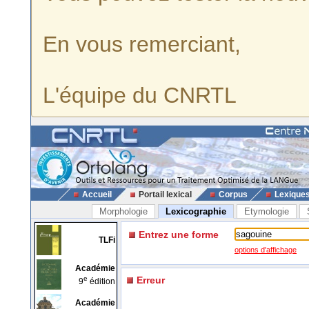
En vous remerciant,
L'équipe du CNRTL
Accueil
Portail lexical
Corpus
Lexique
Morphologie
Lexicographie
Etymologie
Entrez une forme
TLFi
options d'affichage
Académie
e
Erreur
9
édition
Académie