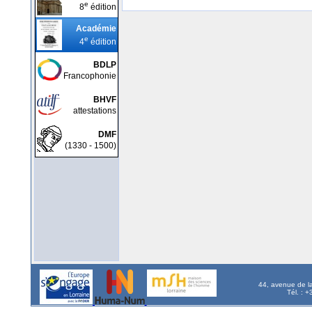
e
8
édition
Académie
e
4
édition
BDLP
Francophonie
BHVF
attestations
DMF
(1330 - 1500)
44, avenue de l
Tél. : 