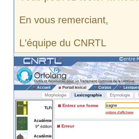
En vous remerciant,
L'équipe du CNRTL
Accueil
Portail lexical
Corpus
Lexique
Morphologie
Lexicographie
Etymologie
Entrez une forme
TLFi
options d'affichage
Académie
e
Erreur
9
édition
Académie