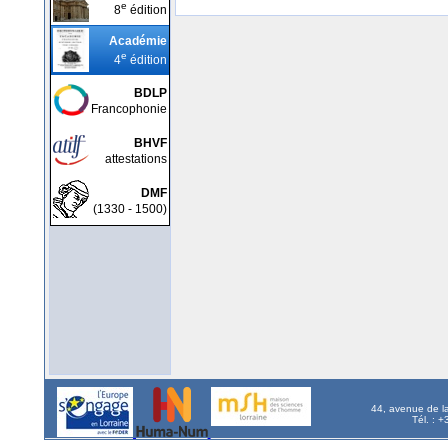
e
8
édition
Académie
e
4
édition
BDLP
Francophonie
BHVF
attestations
DMF
(1330 - 1500)
44, avenue de l
Tél. : 