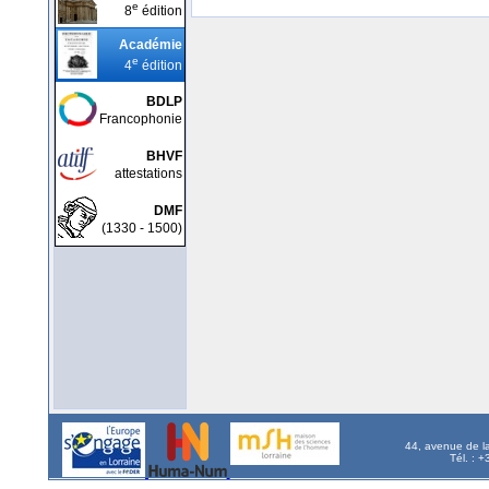
e
8
édition
Académie
e
4
édition
BDLP
Francophonie
BHVF
attestations
DMF
(1330 - 1500)
44, avenue de l
Tél. : 