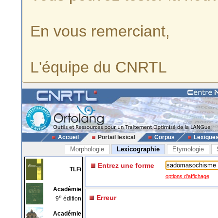
En vous remerciant,
L'équipe du CNRTL
Accueil
Portail lexical
Corpus
Lexique
Morphologie
Lexicographie
Etymologie
Entrez une forme
TLFi
options d'affichage
Académie
e
Erreur
9
édition
Académie