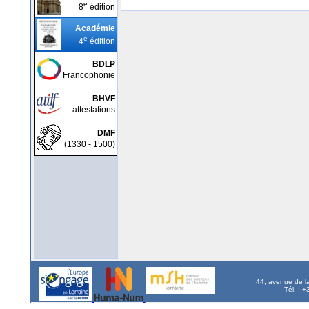
e
8
édition
Académie
e
4
édition
BDLP
Francophonie
BHVF
attestations
DMF
(1330 - 1500)
44, avenue de l
Tél. : 