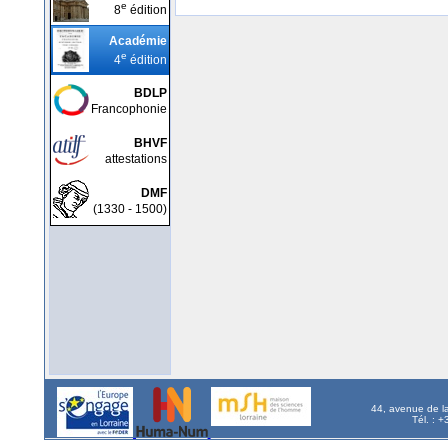
e
8
édition
Académie
e
4
édition
BDLP
Francophonie
BHVF
attestations
DMF
(1330 - 1500)
44, avenue de l
Tél. : 