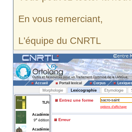
En vous remerciant,
L'équipe du CNRTL
Accueil
Portail lexical
Corpus
Lexique
Morphologie
Lexicographie
Etymologie
Entrez une forme
TLFi
options d'affichage
Académie
e
Erreur
9
édition
Académie