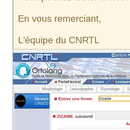
En vous remerciant,
L'équipe du CNRTL
Accueil
Portail lexical
Corpus
Lexique
Morphologie
Lexicographie
Etymologie
S
Entrez une forme
Dicosyn
CRISCO
ZIZANIE
, substantif
An