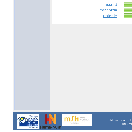
accord
concorde
entente
44, avenue de l
Tél. : 