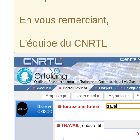
En vous remerciant,
L'équipe du CNRTL
Accueil
Portail lexical
Corpus
Lexique
Morphologie
Lexicographie
Etymologie
S
Entrez une forme
Dicosyn
CRISCO
TRAVAIL
, substantif
A