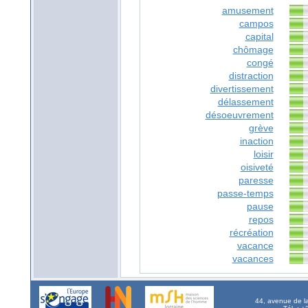
amusement
campos
capital
chômage
congé
distraction
divertissement
délassement
désoeuvrement
grève
inaction
loisir
oisiveté
paresse
passe-temps
pause
repos
récréation
vacance
vacances
44, avenue de l