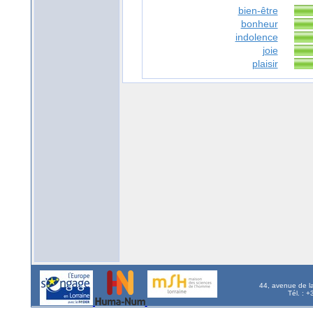
bien-être
bonheur
indolence
joie
plaisir
44, avenue de l
Tél. : 