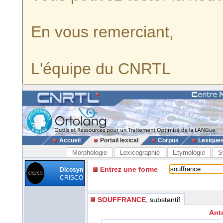
En vous remerciant,
L'équipe du CNRTL
Accueil
Portail lexical
Corpus
Lexique
Morphologie
Lexicographie
Etymologie
S
Entrez une forme
Dicosyn
CRISCO
SOUFFRANCE
, substantif
Ant