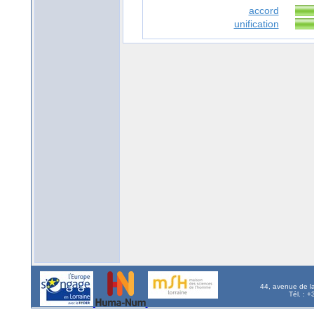
accord
unification
44, avenue de l
Tél. : 