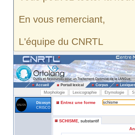
En vous remerciant,
L'équipe du CNRTL
Accueil
Portail lexical
Corpus
Lexique
Morphologie
Lexicographie
Etymologie
S
Entrez une forme
Dicosyn
CRISCO
SCHISME
, substantif
An