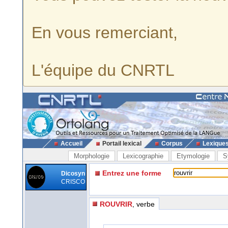
En vous remerciant,
L'équipe du CNRTL
Accueil
Portail lexical
Corpus
Lexique
Morphologie
Lexicographie
Etymologie
S
Entrez une forme
Dicosyn
CRISCO
ROUVRIR
, verbe