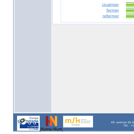
cicatriser
fermer
refermer
44, avenue de l
Tél. : 