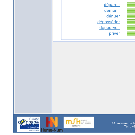
dégarnir
démunir
dénuer
déposséder
dépourvoir
priver
44, avenue de l
Tél. : 