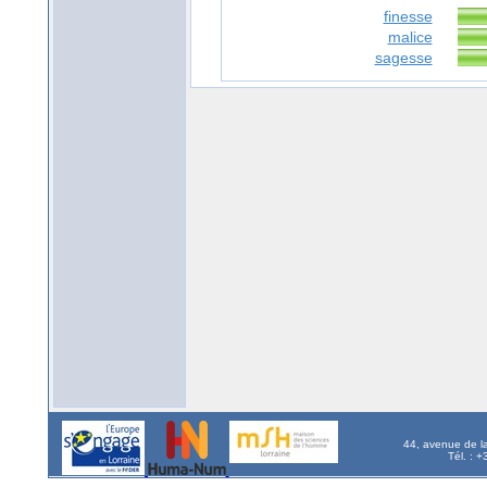
finesse
malice
sagesse
44, avenue de l
Tél. : 