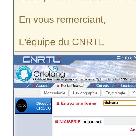
En vous remerciant,
L'équipe du CNRTL
Accueil
Portail lexical
Corpus
Lexique
Morphologie
Lexicographie
Etymologie
S
Entrez une forme
Dicosyn
CRISCO
NIAISERIE
, substantif
An