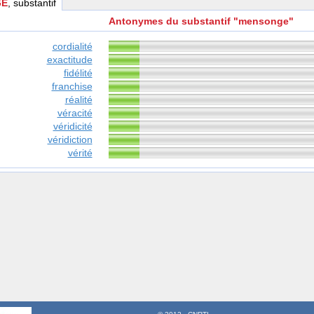
GE
, substantif
Antonymes du substantif "mensonge"
cordialité
exactitude
fidélité
franchise
réalité
véracité
véridicité
véridiction
vérité