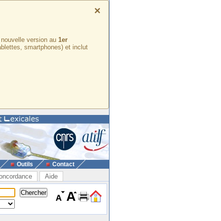
×
e nouvelle version au
1er
ablettes, smartphones) et inclut
Outils
Contact
oncordance
Aide