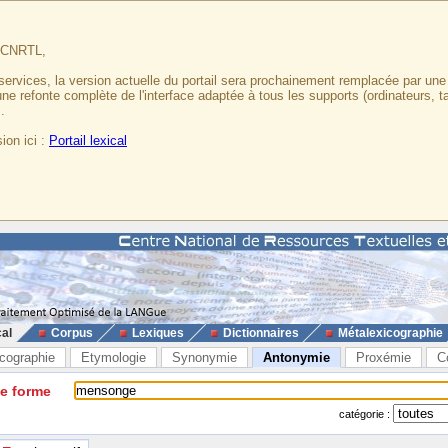
u CNRTL,
services, la version actuelle du portail sera prochainement remplacée par un
 une refonte complète de l'interface adaptée à tous les supports (ordinateurs, t
.
ion ici :
Portail lexical
cal
Corpus
Lexiques
Dictionnaires
Métalexicographie
cographie
Etymologie
Synonymie
Antonymie
Proxémie
C
ne forme
catégorie :