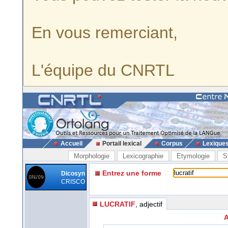
En vous remerciant,
L'équipe du CNRTL
Accueil
Portail lexical
Corpus
Lexique
Morphologie
Lexicographie
Etymologie
S
Entrez une forme
Dicosyn
CRISCO
LUCRATIF
, adjectif
A