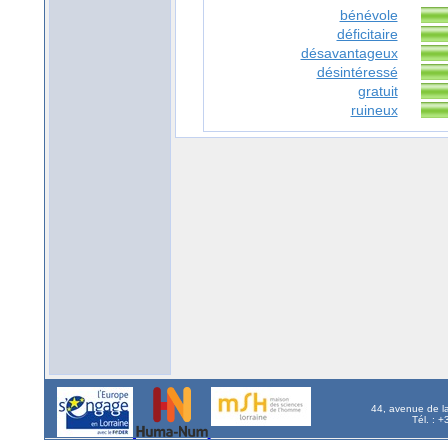
bénévole
déficitaire
désavantageux
désintéressé
gratuit
ruineux
44, avenue de l
Tél. : 