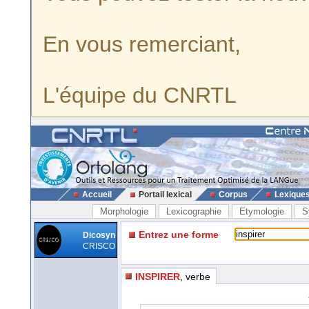
En vous remerciant,
L'équipe du CNRTL
Accueil
Portail lexical
Corpus
Lexique
Morphologie
Lexicographie
Etymologie
S
Entrez une forme
Dicosyn
CRISCO
INSPIRER
, verbe