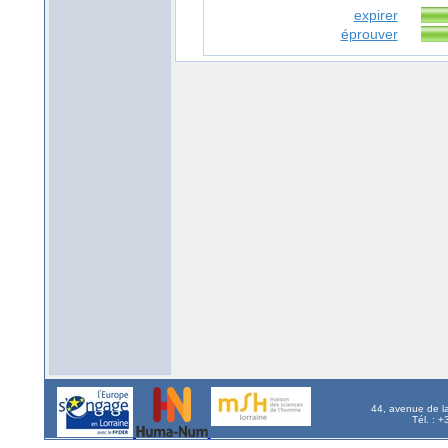
expirer
éprouver
44, avenue de l
Tél. : 