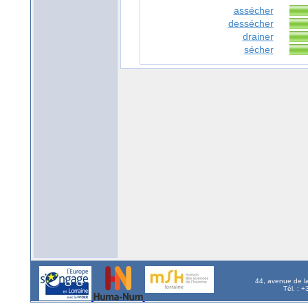
assécher
dessécher
drainer
sécher
44, avenue de l
Tél. : 