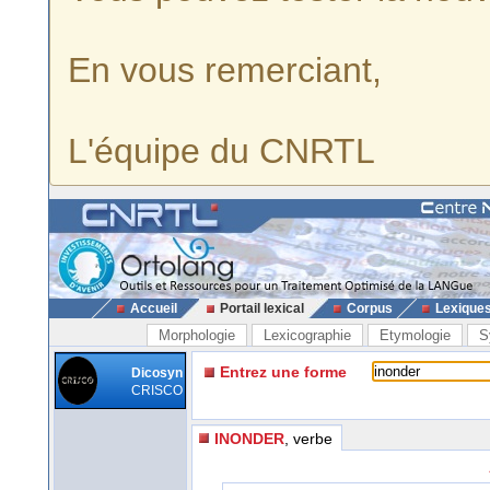
En vous remerciant,
L'équipe du CNRTL
Accueil
Portail lexical
Corpus
Lexique
Morphologie
Lexicographie
Etymologie
S
Entrez une forme
Dicosyn
CRISCO
INONDER
, verbe