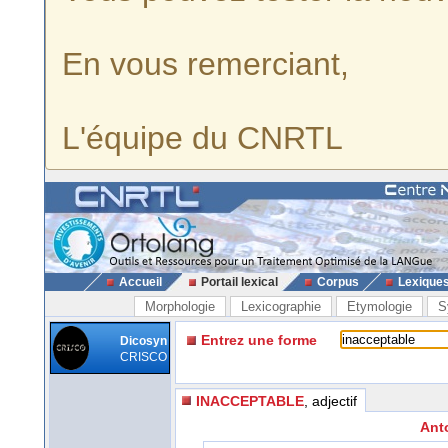
En vous remerciant,
L'équipe du CNRTL
Accueil
Portail lexical
Corpus
Lexique
Morphologie
Lexicographie
Etymologie
S
Entrez une forme
Dicosyn
CRISCO
INACCEPTABLE
, adjectif
Anto