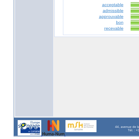
acceptable
admissible
approuvable
bon
recevable
44, avenue de l
Tél. : 