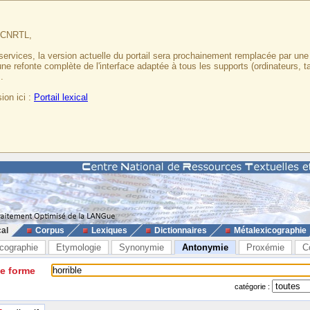
u CNRTL,
services, la version actuelle du portail sera prochainement remplacée par un
 une refonte complète de l'interface adaptée à tous les supports (ordinateurs, t
.
ion ici :
Portail lexical
cal
Corpus
Lexiques
Dictionnaires
Métalexicographie
cographie
Etymologie
Synonymie
Antonymie
Proxémie
C
ne forme
catégorie :