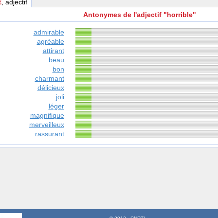
E
, adjectif
Antonymes de l'adjectif "horrible"
admirable
agréable
attirant
beau
bon
charmant
délicieux
joli
léger
magnifique
merveilleux
rassurant