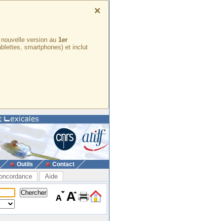
×
e nouvelle version au
1er
ablettes, smartphones) et inclut
Outils
Contact
oncordance
Aide