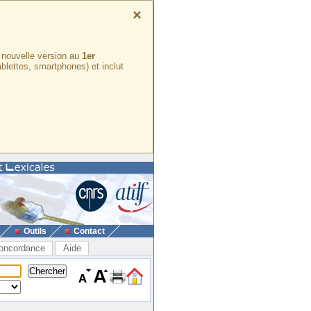
×
e nouvelle version au
1er
ablettes, smartphones) et inclut
Outils
Contact
oncordance
Aide