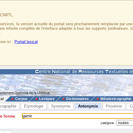
u CNRTL,
services, la version actuelle du portail sera prochainement remplacée par un
 une refonte complète de l'interface adaptée à tous les supports (ordinateurs, t
.
ion ici :
Portail lexical
cal
Corpus
Lexiques
Dictionnaires
Métalexicographie
cographie
Etymologie
Synonymie
Antonymie
Proxémie
C
ne forme
catégorie :