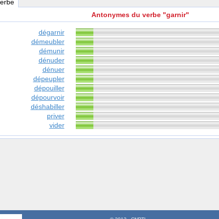
verbe
Antonymes du verbe "garnir"
dégarnir
démeubler
démunir
dénuder
dénuer
dépeupler
dépouiller
dépourvoir
déshabiller
priver
vider