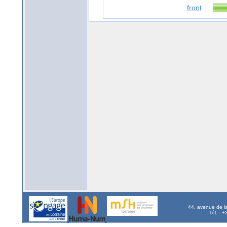
front
44, avenue de l
Tél. : 