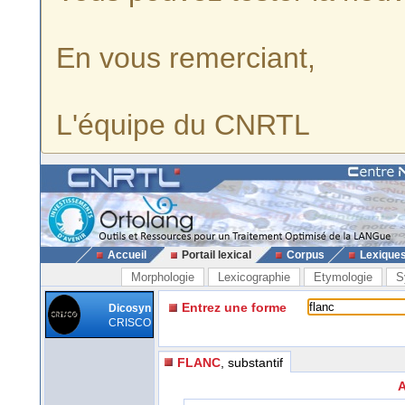
En vous remerciant,
L'équipe du CNRTL
Accueil
Portail lexical
Corpus
Lexique
Morphologie
Lexicographie
Etymologie
S
Entrez une forme
Dicosyn
CRISCO
FLANC
, substantif
A