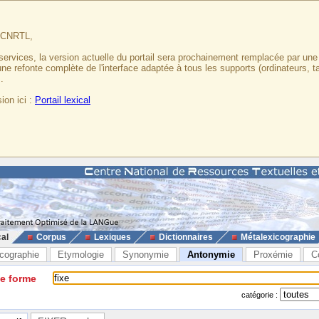
u CNRTL,
services, la version actuelle du portail sera prochainement remplacée par un
 une refonte complète de l'interface adaptée à tous les supports (ordinateurs, t
.
ion ici :
Portail lexical
cal
Corpus
Lexiques
Dictionnaires
Métalexicographie
cographie
Etymologie
Synonymie
Antonymie
Proxémie
C
ne forme
catégorie :