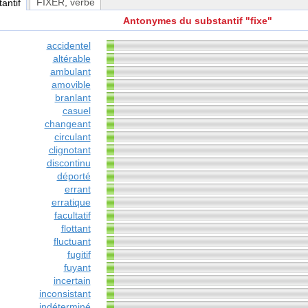
FIXER
, verbe
tantif
Antonymes du substantif "fixe"
accidentel
altérable
ambulant
amovible
branlant
casuel
changeant
circulant
clignotant
discontinu
déporté
errant
erratique
facultatif
flottant
fluctuant
fugitif
fuyant
incertain
inconsistant
indéterminé