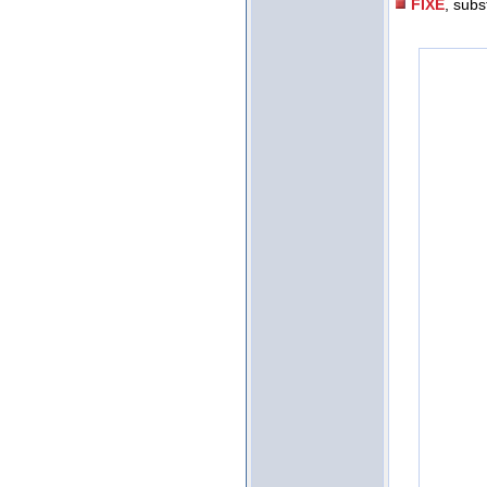
FIXE
, subs