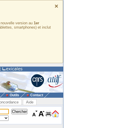
×
e nouvelle version au
1er
ablettes, smartphones) et inclut
Outils
Contact
oncordance
Aide