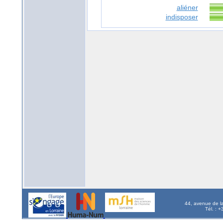
aliéner
indisposer
44, avenue de l
Tél. : 