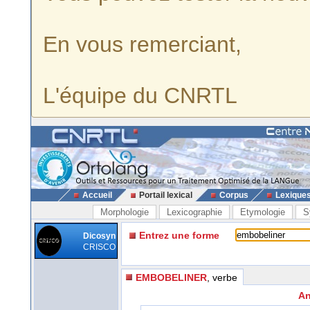
En vous remerciant,
L'équipe du CNRTL
Accueil
Portail lexical
Corpus
Lexique
Morphologie
Lexicographie
Etymologie
S
Entrez une forme
Dicosyn
CRISCO
EMBOBELINER
, verbe
An