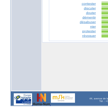
contester
discuter
douter
démentir
désabuser
nier
protester
révoquer
44, avenue de l
Tél. : 