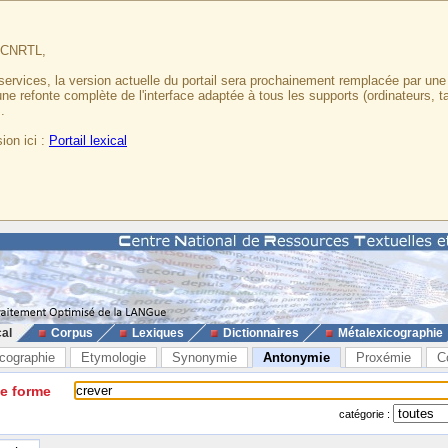
u CNRTL,
services, la version actuelle du portail sera prochainement remplacée par un
 une refonte complète de l'interface adaptée à tous les supports (ordinateurs, t
.
ion ici :
Portail lexical
cal
Corpus
Lexiques
Dictionnaires
Métalexicographie
cographie
Etymologie
Synonymie
Antonymie
Proxémie
C
ne forme
catégorie :