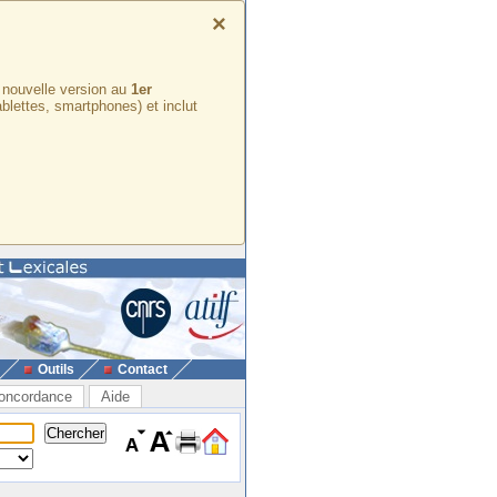
×
e nouvelle version au
1er
ablettes, smartphones) et inclut
Outils
Contact
oncordance
Aide