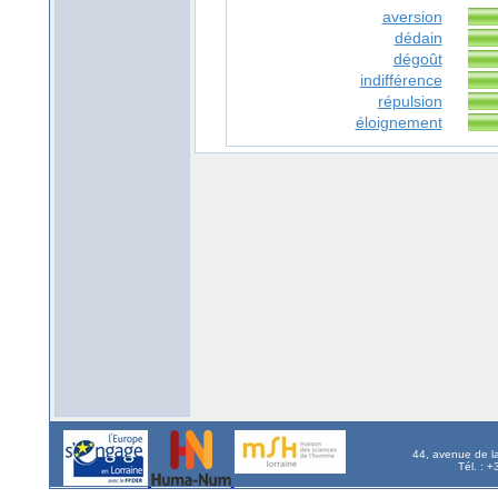
aversion
dédain
dégoût
indifférence
répulsion
éloignement
44, avenue de l
Tél. : 