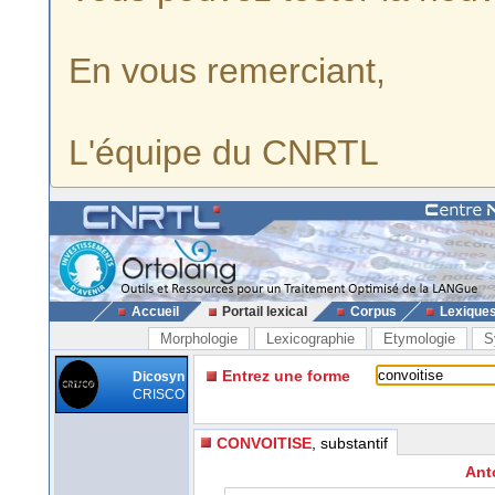
En vous remerciant,
L'équipe du CNRTL
Accueil
Portail lexical
Corpus
Lexique
Morphologie
Lexicographie
Etymologie
S
Entrez une forme
Dicosyn
CRISCO
CONVOITISE
, substantif
Ant