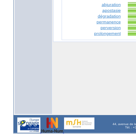
abjuration
apostasie
dégradation
permanence
perversion
prolongement
44, avenue de l
Tél. : 