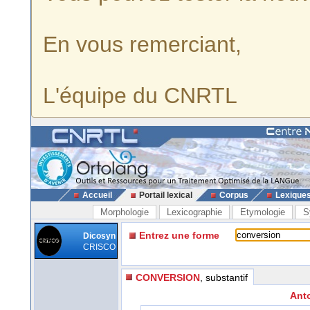
En vous remerciant,
L'équipe du CNRTL
Accueil
Portail lexical
Corpus
Lexique
Morphologie
Lexicographie
Etymologie
S
Entrez une forme
Dicosyn
CRISCO
CONVERSION
, substantif
Ant