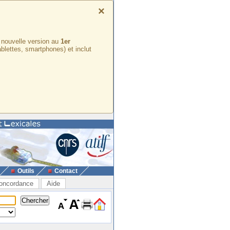
×
e nouvelle version au
1er
ablettes, smartphones) et inclut
Outils
Contact
oncordance
Aide