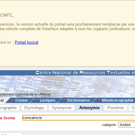
u CNRTL,
services, la version actuelle du portail sera prochainement remplacée par un
 une refonte complète de l'interface adaptée à tous les supports (ordinateurs, t
.
ion ici :
Portail lexical
cal
Corpus
Lexiques
Dictionnaires
Métalexicographie
cographie
Etymologie
Synonymie
Antonymie
Proxémie
C
ne forme
catégorie :