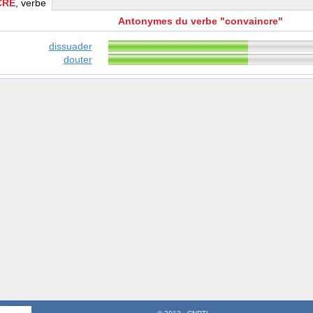
CRE
, verbe
Antonymes du verbe "convaincre"
dissuader
douter