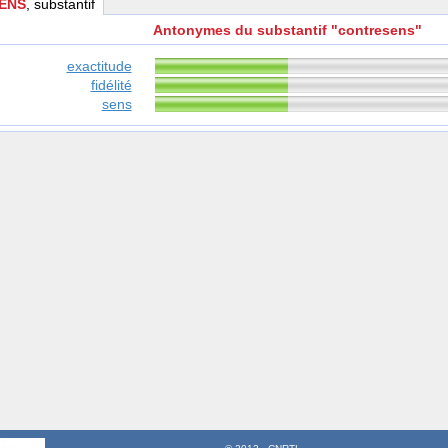
ENS
, substantif
Antonymes du substantif "contresens"
exactitude
fidélité
sens