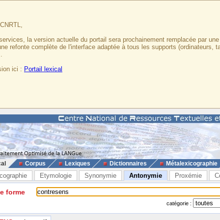
u CNRTL,
services, la version actuelle du portail sera prochainement remplacée par un
 une refonte complète de l'interface adaptée à tous les supports (ordinateurs, t
.
ion ici :
Portail lexical
cal
Corpus
Lexiques
Dictionnaires
Métalexicographie
cographie
Etymologie
Synonymie
Antonymie
Proxémie
C
ne forme
catégorie :