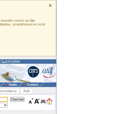
×
e nouvelle version au
1er
ablettes, smartphones) et inclut
Outils
Contact
oncordance
Aide