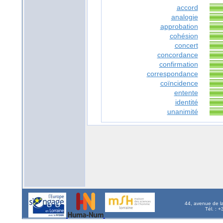
accord
analogie
approbation
cohésion
concert
concordance
confirmation
correspondance
coïncidence
entente
identité
unanimité
44, avenue de l
Tél. : 