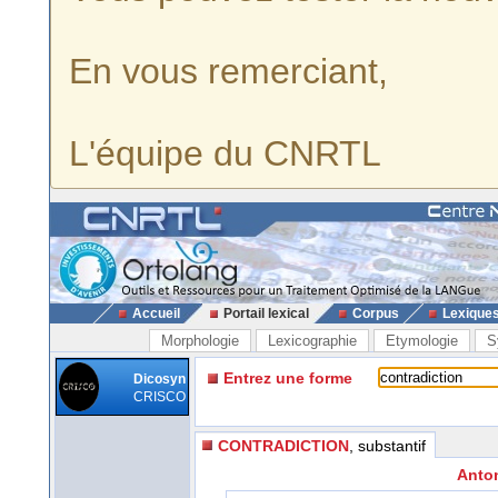
En vous remerciant,
L'équipe du CNRTL
Accueil
Portail lexical
Corpus
Lexique
Morphologie
Lexicographie
Etymologie
S
Entrez une forme
Dicosyn
CRISCO
CONTRADICTION
, substantif
Anton