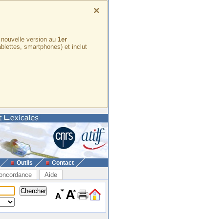
×
e nouvelle version au
1er
ablettes, smartphones) et inclut
Outils
Contact
oncordance
Aide