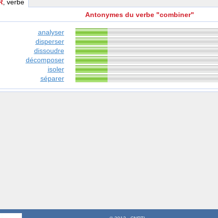
R
, verbe
Antonymes du verbe "combiner"
analyser
disperser
dissoudre
décomposer
isoler
séparer