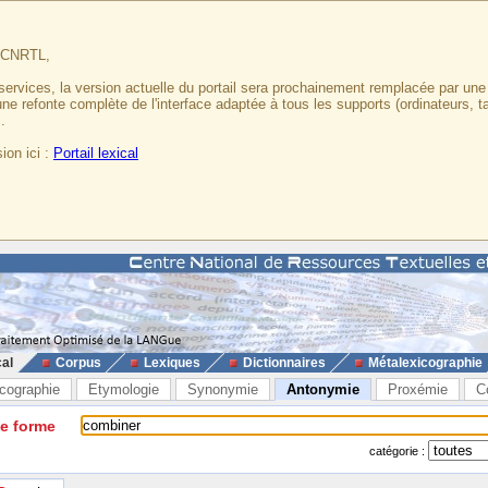
u CNRTL,
services, la version actuelle du portail sera prochainement remplacée par un
 une refonte complète de l'interface adaptée à tous les supports (ordinateurs, t
.
ion ici :
Portail lexical
cal
Corpus
Lexiques
Dictionnaires
Métalexicographie
cographie
Etymologie
Synonymie
Antonymie
Proxémie
C
ne forme
catégorie :