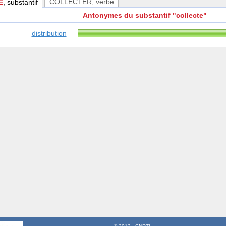
COLLECTER
, verbe
E
, substantif
Antonymes du substantif "collecte"
distribution