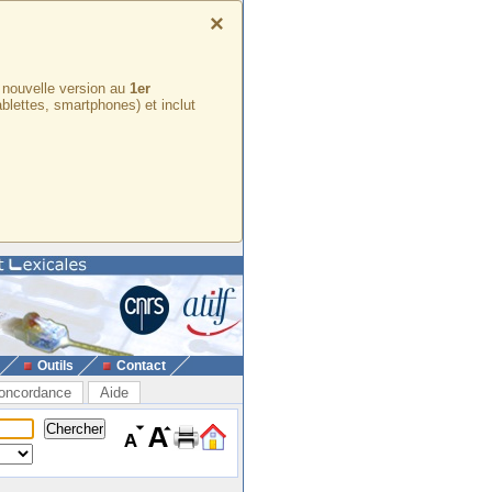
×
e nouvelle version au
1er
ablettes, smartphones) et inclut
Outils
Contact
oncordance
Aide