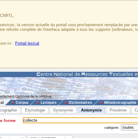
u CNRTL,
services, la version actuelle du portail sera prochainement remplacée par un
 une refonte complète de l'interface adaptée à tous les supports (ordinateurs, t
.
ion ici :
Portail lexical
cal
Corpus
Lexiques
Dictionnaires
Métalexicographie
cographie
Etymologie
Synonymie
Antonymie
Proxémie
C
ne forme
catégorie :