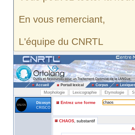
En vous remerciant,
L'équipe du CNRTL
Accueil
Portail lexical
Corpus
Lexique
Morphologie
Lexicographie
Etymologie
S
Entrez une forme
Dicosyn
CRISCO
CHAOS
, substantif
A